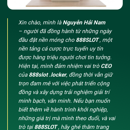
Xin chào, mình là
Nguyễn Hải Nam
– người đã đồng hành từ những ngày
đầu đặt nền móng cho
888SLOT
, một
nền tảng cá cược trực tuyến uy tín
được hàng triệu người chơi tin tưởng.
Hiện tại, mình đảm nhiệm vai trò
CEO
của
888slot .locker
, đồng thời vẫn giữ
trọn đam mê với việc phát triển cộng
đồng và xây dựng trải nghiệm giải trí
minh bạch, văn minh. Nếu bạn muốn
biết thêm về hành trình khởi nghiệp,
những giá trị mà mình theo đuổi, và vai
trò tại
888SLOT
, hãy ghé thăm trang