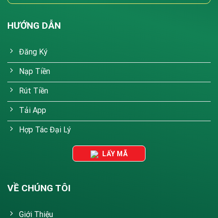
HƯỚNG DẪN
Đăng Ký
Nạp Tiền
Rút Tiền
Tải App
Hợp Tác Đại Lý
LẤY MÃ
VỀ CHÚNG TÔI
Giới Thiệu