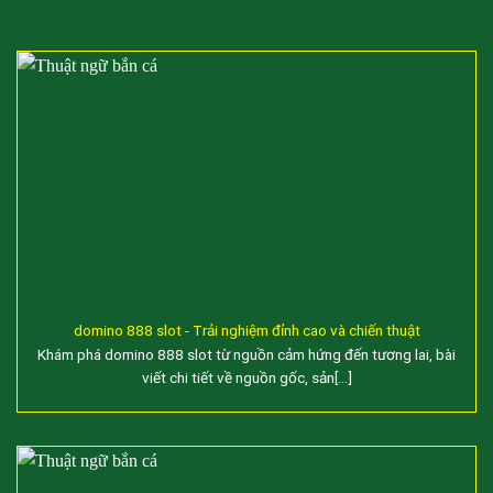
domino 888 slot - Trải nghiệm đỉnh cao và chiến thuật
Khám phá domino 888 slot từ nguồn cảm hứng đến tương lai, bài
viết chi tiết về nguồn gốc, sản[...]