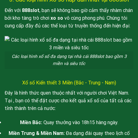
Đến với
888slot
, bạn sẽ không bao giờ cảm thấy nhàm chán
bởi kho tàng trò chơi
xo so
vô cùng phong phú. Chúng tôi
cung cấp đầy đủ các thể loại từ truyền thống đến hiện đại:
Các loại hình xổ số đa dạng tại nhà cái 888slot bao gồm 3
miền và siêu tốc
Xổ số Kiến thiết 3 Miền (Bắc - Trung - Nam)
Đây là hình thức quen thuộc nhất với người chơi Việt Nam.
Tại
, bạn có thể đặt cược cho kết quả xổ số của tất cả các
tỉnh thành trên cả nước:
Miền Bắc:
Quay thưởng vào 18h15 hàng ngày.
Miền Trung & Miền Nam:
Đa dạng đài quay theo lịch cố