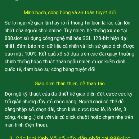
Minh bạch, công bằng và an toàn tuyệt đối
Sự lo ngại về gian lận hay rò rỉ thông tin luôn là rào cản lớn
nhất của người chơi online. Tuy nhiên, hệ thống
xo so
tại
888slot sử dụng công nghệ mã hóa SSL 128-bit hiện đại
nhất, đảm bảo mọi dữ liệu cá nhân và lịch sử giao dịch được
bảo mật 100%. Kết quả xổ số dựa trên các đài quay thưởng
chính thống hoặc thuật toán ngẫu nhiên được kiểm định
quốc tế, đảm bảo sự công bằng tuyệt đối.
Giao diện thân thiện, dễ thao tác
Đội ngũ kỹ thuật của
đã thiết kế giao diện đặt cược cực kỳ
tối giản nhưng đầy đủ chức năng. Người chơi có thể dễ
dàng nhập số, chọn đài, chọn kiểu cược (bao lô, lô xiên, 3
càng, 4 càng...) chỉ với vài cú click chuột hoặc chạm nhẹ trên
màn hình điện thoại.
3. Các loại hình Xổ số hấp dẫn nhất tại 888slot