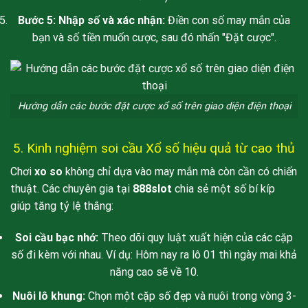
Bước 5: Nhập số và xác nhận:
Điền con số may mắn của
bạn và số tiền muốn cược, sau đó nhấn "Đặt cược".
Hướng dẫn các bước đặt cược xổ số trên giao diện điện thoại
5. Kinh nghiệm soi cầu Xổ số hiệu quả từ cao thủ
Chơi
xo so
không chỉ dựa vào may mắn mà còn cần có chiến
thuật. Các chuyên gia tại
888slot
chia sẻ một số bí kíp
giúp tăng tỷ lệ thắng:
Soi cầu bạc nhớ:
Theo dõi quy luật xuất hiện của các cặp
số đi kèm với nhau. Ví dụ: Hôm nay ra lô 01 thì ngày mai khả
năng cao sẽ về 10.
Nuôi lô khung:
Chọn một cặp số đẹp và nuôi trong vòng 3-