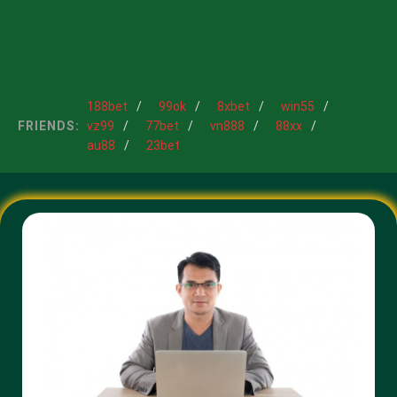
188bet
99ok
8xbet
win55
FRIENDS:
vz99
77bet
vn888
88xx
au88
23bet