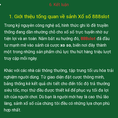
6. Kết luận
1. Giới thiệu tổng quan về sảnh Xổ số 888slot
Trong kỷ nguyên công nghệ số, hình thức ghi lô đề truyền
thống đang dần nhường chỗ cho xổ số trực tuyến nhờ sự
tiện lợi và an toàn. Nắm bắt xu hướng đó,
888slot
đã đầu
tư mạnh mẽ vào sảnh cá cược
xo so
, biến nơi đây thành
một trong những sản phẩm chủ lực thu hút hàng triệu lượt
truy cập mỗi ngày.
Khác với các nhà cái thông thường,
tập trung tối ưu hóa trải
nghiệm người dùng. Từ giao diện đặt cược thông minh,
bảng thống kê kết quả chi tiết cho đến tốc độ trả thưởng
siêu tốc, mọi thứ đều được thiết kế để phục vụ tối đa lợi
ích của người chơi. Dù bạn là người mới hay là cao thủ lão
làng, sảnh xổ số của chúng tôi đều có những lựa chọn phù
hợp nhất.