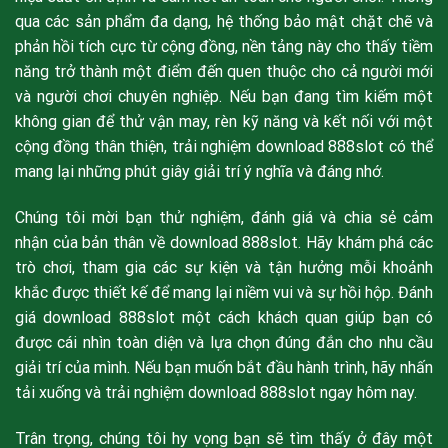
qua các sản phẩm đa dạng, hệ thống bảo mật chặt chẽ và
phản hồi tích cực từ cộng đồng, nền tảng này cho thấy tiềm
năng trở thành một điểm đến quen thuộc cho cả người mới
và người chơi chuyên nghiệp. Nếu bạn đang tìm kiếm một
không gian để thử vận may, rèn kỹ năng và kết nối với một
cộng đồng thân thiện, trải nghiệm download 888slot có thể
mang lại những phút giây giải trí ý nghĩa và đáng nhớ.
Chúng tôi mời bạn thử nghiệm, đánh giá và chia sẻ cảm
nhận của bản thân về download 888slot. Hãy khám phá các
trò chơi, tham gia các sự kiện và tận hưởng mỗi khoảnh
khắc được thiết kế để mang lại niềm vui và sự hồi hộp. Đánh
giá download 888slot một cách khách quan giúp bạn có
được cái nhìn toàn diện và lựa chọn đúng đắn cho nhu cầu
giải trí của mình. Nếu bạn muốn bắt đầu hành trình, hãy nhấn
tải xuống và trải nghiệm download 888slot ngay hôm nay.
Trân trọng, chúng tôi hy vọng bạn sẽ tìm thấy ở đây một