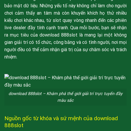
bảo mật dữ liệu. Những yếu tố này không chỉ làm cho người
chơi cảm thấy an tâm mà còn khuyến khích họ thử nhiều
kiểu chơi khác nhau, từ slot quay vòng nhanh đến các phiên
live dealer đầy tính cạnh tranh. Qua mỗi bước, bạn sẽ nhận
ra mục tiêu của download 888slot là mang lại một không
gian giải trí có tổ chức, công bằng và có tình người, nơi mọi
người đều có thể cảm nhận giá trị của sự chăm sóc và trách
nhiệm.
download 888slot – Khám phá thế giới giải trí trực tuyến đầy
màu sắc
Nguồn gốc từ khóa và sứ mệnh của download
888slot