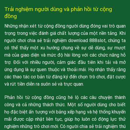
Trải nghiệm người dùng và phản hồi từ cộng
đồng
Những nhận xét từ cộng đồng người dùng đóng vai trò quan
trọng trong việc đánh giá chất lượng của một nền tảng. Khi
người chơi chia sẻ trải nghiệm download 888slot, chúng ta
có thể thấy một xu hướng chung về sự dễ dùng, sự mượt
mà của giao diện và mức độ hài lòng với các chức năng hỗ
trợ. Đối với nhiều người, cảm giác đầu tiên khi tải và mở
ứng dụng là sự quen thuộc và thoải mái. Họ nhận thấy rằng
các thao tác cơ bản từ đăng ký đến chọn trò chơi, đặt cược
và rút tiền diễn ra suôn sẻ và trực quan.
Phản hồi từ cộng đồng cũng hé lộ các câu chuyện thành
công và cả những thách thức. Một số người dùng cho biết
họ đặc biệt ấn tượng với bảng xếp hạng và hệ thống khuyến
mãi được cập nhật liên tục, giúp họ luôn có động lực thử
nghiệm những trò chơi mới. Có người chia sẻ trải nghiệm thú