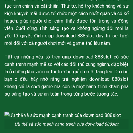
tục tinh chỉnh và cải thiện. Thứ tư, hỗ trợ khách hàng và sự
kiện khuyến mãi được tổ chức một cách nhất quán và có kế
hoạch, giúp người chơi cảm thấy được tôn trọng và động
viên. Cuối cùng, tính sáng tạo và không ngừng đổi mới là
yếu tố quyết định giúp download 888slot duy trì sự tươi
mới đối với cả người chơi mới và game thủ lâu năm.
Tất cả những yếu tố trên giúp download 888slot có sức
cạnh tranh mạnh mẽ so với các đối thủ cùng ngành, đặc biệt
là ở những khu vực có thị trường giải trí số đang lên. Dù cho
bạn ở đâu, hãy nhớ rằng trải nghiệm download 888slot
không chỉ là chơi game mà còn là một hành trình khám phá
sự sáng tạo và sự an toàn trong từng bước tương tác.
Ưu thế và sức mạnh cạnh tranh của download 888slot