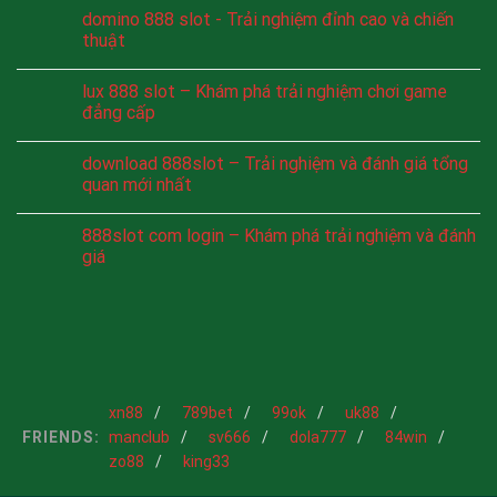
domino 888 slot - Trải nghiệm đỉnh cao và chiến
thuật
lux 888 slot – Khám phá trải nghiệm chơi game
đẳng cấp
download 888slot – Trải nghiệm và đánh giá tổng
quan mới nhất
888slot com login – Khám phá trải nghiệm và đánh
giá
xn88
789bet
99ok
uk88
FRIENDS:
manclub
sv666
dola777
84win
zo88
king33