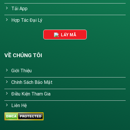
Tải App
Hợp Tác Đại Lý
LẤY MÃ
VỀ CHÚNG TÔI
Giới Thiệu
Chính Sách Bảo Mật
Điều Kiện Tham Gia
Liên Hệ