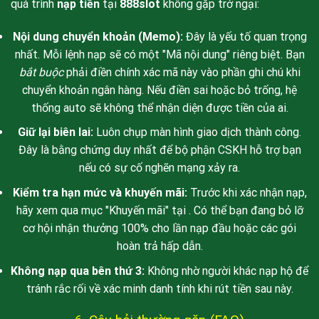
quá trình
nạp tiền
tại
888slot
không gặp trở ngại:
Nội dung chuyển khoản (Memo):
Đây là yếu tố quan trọng
nhất. Mỗi lệnh nạp sẽ có một "Mã nội dung" riêng biệt. Bạn
bắt buộc
phải điền chính xác mã này vào phần ghi chú khi
chuyển khoản ngân hàng. Nếu điền sai hoặc bỏ trống, hệ
thống auto sẽ không thể nhận diện được tiền của ai.
Giữ lại biên lai:
Luôn chụp màn hình giao dịch thành công.
Đây là bằng chứng duy nhất để bộ phận CSKH hỗ trợ bạn
nếu có sự cố nghẽn mạng xảy ra.
Kiểm tra hạn mức và khuyến mãi:
Trước khi xác nhận nạp,
hãy xem qua mục "Khuyến mãi" tại
. Có thể bạn đang bỏ lỡ
cơ hội nhận thưởng 100% cho lần nạp đầu hoặc các gói
hoàn trả hấp dẫn.
Không nạp qua bên thứ 3:
Không nhờ người khác nạp hộ để
tránh rắc rối về xác minh danh tính khi rút tiền sau này.