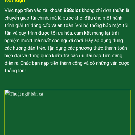
Việc
nạp tiền
vào tài khoản
888slot
không chỉ đơn thuần là
chuyển giao tài chính, mà là bước khởi đầu cho một hành
trình giải trí đẳng cấp và an toàn. Với hệ thống bảo mật tối
tân và quy trình được tối ưu hóa,
cam kết mang lại trải
nghiệm mượt mà nhất cho người chơi. Hãy áp dụng đúng
các hướng dẫn trên, tận dụng các phương thức thanh toán
hiện đại và đừng quên kiểm tra các ưu đãi nạp tiền đang
diễn ra. Chúc bạn nạp tiền thành công và có những ván cược
thắng lớn!