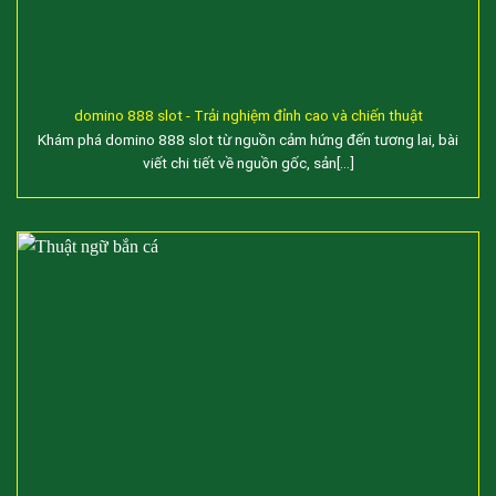
domino 888 slot - Trải nghiệm đỉnh cao và chiến thuật
Khám phá domino 888 slot từ nguồn cảm hứng đến tương lai, bài
viết chi tiết về nguồn gốc, sản[...]