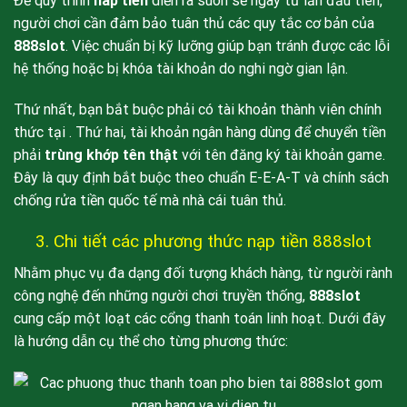
Để quy trình
nap tien
diễn ra suôn sẻ ngay từ lần đầu tiên,
người chơi cần đảm bảo tuân thủ các quy tắc cơ bản của
888slot
. Việc chuẩn bị kỹ lưỡng giúp bạn tránh được các lỗi
hệ thống hoặc bị khóa tài khoản do nghi ngờ gian lận.
Thứ nhất, bạn bắt buộc phải có tài khoản thành viên chính
thức tại
. Thứ hai, tài khoản ngân hàng dùng để chuyển tiền
phải
trùng khớp tên thật
với tên đăng ký tài khoản game.
Đây là quy định bắt buộc theo chuẩn E-E-A-T và chính sách
chống rửa tiền quốc tế mà nhà cái tuân thủ.
3. Chi tiết các phương thức nạp tiền 888slot
Nhằm phục vụ đa dạng đối tượng khách hàng, từ người rành
công nghệ đến những người chơi truyền thống,
888slot
cung cấp một loạt các cổng thanh toán linh hoạt. Dưới đây
là hướng dẫn cụ thể cho từng phương thức: