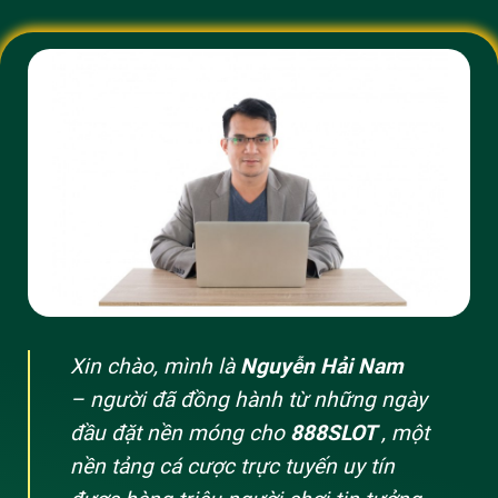
Xin chào, mình là
Nguyễn Hải Nam
– người đã đồng hành từ những ngày
đầu đặt nền móng cho
888SLOT
, một
nền tảng cá cược trực tuyến uy tín