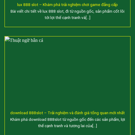
lux 888 slot – Khám phá trải nghiệm chơi game đẳng cấp
Bài viết chi tiết về lux 888 slot, đi từ nguồn gốc, sản phẩm cốt lõi
tới lợi thế cạnh tranh và[...]
download 888slot – Trải nghiệm và đánh giá tổng quan mới nhất
Khám phá download 888slot từ nguồn gốc đến các sản phẩm, lợi
thế cạnh tranh và tương lai của[...]