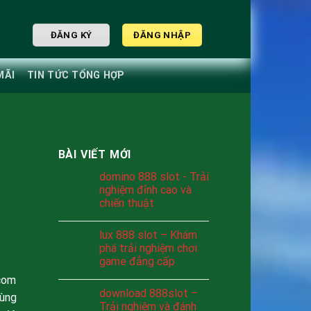
ĐĂNG KÝ
ĐĂNG NHẬP
MÃI
TIN TỨC TỔNG HỢP
BÀI VIẾT MỚI
domino 888 slot - Trải
nghiệm đỉnh cao và
chiến thuật
lux 888 slot – Khám
phá trải nghiệm chơi
game đẳng cấp
 com
download 888slot –
dùng
Trải nghiệm và đánh