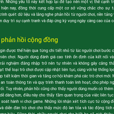
nh. Những yếu tố này kết hợp lại để tạo nên một vị thế cạnh t
g hiện nay, đồng thời cung cấp một cơ sở vững chắc cho sự 
trình quét dữ liệu và lắng nghe phản hồi từ người chơi, nền tảng
hằm duy trì sự cạnh tranh và đáp ứng kỳ vọng ngày càng cao của 
 phản hồi cộng đồng
in được thể hiện qua từng chi tiết nhỏ từ lúc người chơi bước 
hiên chơi. Người dùng đánh giá cao tính ổn định của kết nối v
trải nghiệm đăng nhập trở nên tự nhiên và không gây căng th
t thể loại trò chơi được cập nhật liên tục, cùng với hệ thống lọ
iúp tiết kiệm thời gian và tăng cơ hội khám phá các trò chơi mới.
 an toàn thông tin và quy trình thanh toán linh hoạt, cho phép n
rối. Tuy nhiên, phản hồi cũng cho thấy người dùng muốn có thêm
 dễ dàng hơn, điều này cho thấy tầm quan trọng của việc liên tục
m soát hành vi chơi game. Những lời nhận xét tích cực từ cộng 
và diễn đàn trò chơi cho thấy mức độ lan tỏa và tác động tích