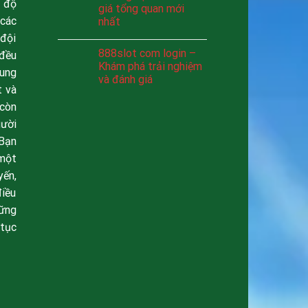
c độ
giá tổng quan mới
 các
nhất
 đội
888slot com login –
đều
Khám phá trải nghiệm
dung
và đánh giá
t và
 còn
gười
 Bạn
 một
yến,
điều
hững
 tục