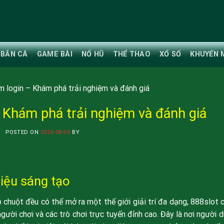
BẮN CÁ
GAME BÀI
NỔ HŨ
THỂ THAO
XỔ SỐ
KHUYẾN 
 login – Khám phá trải nghiệm và đánh giá
 Khám phá trải nghiệm và đánh giá
POSTED ON
2026-08-09
BY
hiệu sáng tạo
p chuột đều có thể mở ra một thế giới giải trí đa dạng, 888slot
gười chơi và các trò chơi trực tuyến đỉnh cao. Đây là nơi người 