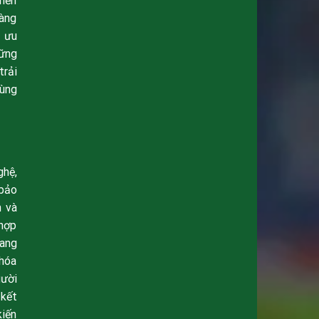
 nền
hàng
i ưu
hững
trải
dùng
ghệ,
 bảo
n và
 hợp
mang
 hóa
gười
 kết
kiến