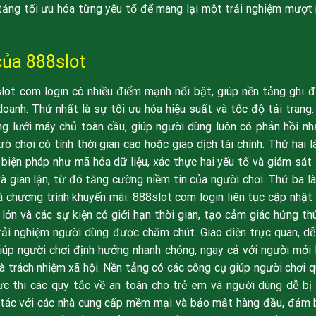
ảng tối ưu hóa từng yếu tố để mang lại một trải nghiệm mượt
của 888slot
slot com login có nhiều điểm mạnh nổi bật, giúp nền tảng ghi 
doanh. Thứ nhất là sự tối ưu hóa hiệu suất và tốc độ tải trang
g lưới máy chủ toàn cầu, giúp người dùng luôn có phản hồi nh
ò chơi có tính thời gian cao hoặc giao dịch tài chính. Thứ hai l
biện pháp như mã hóa dữ liệu, xác thực hai yếu tố và giám sát 
 và gian lận, từ đó tăng cường niềm tin của người chơi. Thứ ba l
à chương trình khuyến mãi. 888slot com login liên tục cập nhật
ớn và các sự kiện có giới hạn thời gian, tạo cảm giác hứng th
trải nghiệm người dùng được chăm chút. Giao diện trực quan, d
iúp người chơi định hướng nhanh chóng, ngay cả với người mới
 trách nhiệm xã hội. Nền tảng có các công cụ giúp người chơi 
thực thi các quy tắc về an toàn cho trẻ em và người dùng dễ bị
p tác với các nhà cung cấp mềm mại và bảo mật hàng đầu, đảm