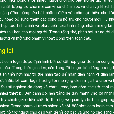
g hiệu. Đồng thời, nhiều người chơi cho biết họ sẽ giới thiệu
vì chất lượng trò chơi mà còn vì sự chăm sóc và dịch vụ khách 
ừ cộng đồng cũng nêu bật những điểm vẫn cần cải thiện, như tố
ị cũ hoặc bổ sung thêm các công cụ hỗ trợ cho người mới. Từ n
tiếp tục tinh chỉnh và phát triển các tính năng, nhằm mang lại 
hích thú hơn cho mọi người. Trong tổng thể, phản hồi từ người 
 lượng và mở rộng phạm vi hoạt động trên toàn cầu.
g lai
ot com login được định hình bởi sự kết hợp giữa đổi mới công n
n cầu. Trong thời gian tới, nền tảng đặt mục tiêu tăng cường
iên tiến hơn như trí tuệ nhân tạo để nhận diện hành vi gian lậ
thời, 888slot com login hướng tới mở rộng danh mục trò chơi và
đến trải nghiệm đa dạng và chất lượng, bao gồm các trò chơi 
nhiều thiết bị. Bên cạnh đó, nền tảng sẽ đẩy mạnh việc cá nhân
ùy chỉnh giao diện, chế độ thưởng và quản lý chi tiêu, giúp n
h nhiệm. Trong phạm vi trách nhiệm xã hội, 888slot com login cam
át, hỗ trợ người chơi gặp vấn đề về cờ bạc và ủng hộ các sáng 