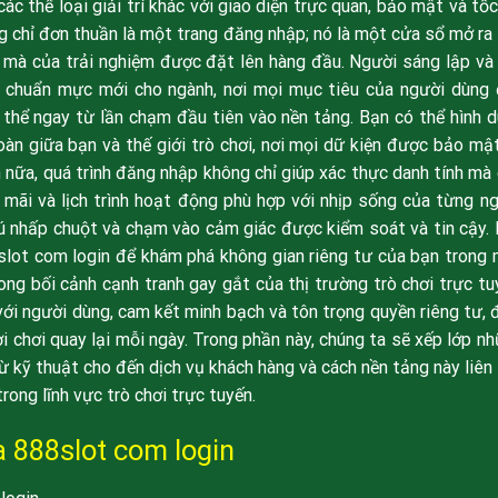
ác thể loại giải trí khác với giao diện trực quan, bảo mật và tố
 chỉ đơn thuần là một trang đăng nhập; nó là một cửa sổ mở ra
ợt mà của trải nghiệm được đặt lên hàng đầu. Người sáng lập và
chuẩn mực mới cho ngành, nơi mọi mục tiêu của người dùng 
 thể ngay từ lần chạm đầu tiên vào nền tảng. Bạn có thể hình 
àn giữa bạn và thế giới trò chơi, nơi mọi dữ kiện được bảo mậ
nữa, quá trình đăng nhập không chỉ giúp xác thực danh tính mà
 mãi và lịch trình hoạt động phù hợp với nhịp sống của từng n
cú nhấp chuột và chạm vào cảm giác được kiểm soát và tin cậy.
slot com login để khám phá không gian riêng tư của bạn trong
ong bối cảnh cạnh tranh gay gắt của thị trường trò chơi trực tu
i người dùng, cam kết minh bạch và tôn trọng quyền riêng tư, 
i chơi quay lại mỗi ngày. Trong phần này, chúng ta sẽ xếp lớp n
từ kỹ thuật cho đến dịch vụ khách hàng và cách nền tảng này liên
ong lĩnh vực trò chơi trực tuyến.
 888slot com login