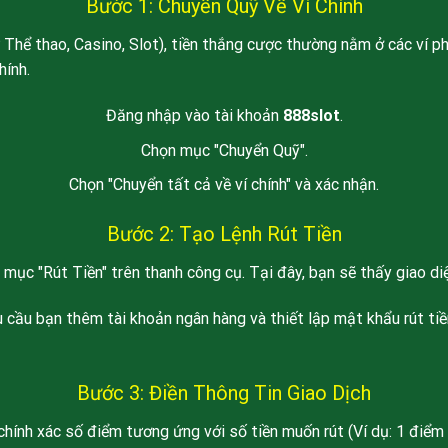
Bước 1: Chuyển Quỹ Về Ví Chính
Thể thao, Casino, Slot), tiền thắng cược thường nằm ở các ví phụ
hính.
Đăng nhập vào tài khoản
888slot
.
Chọn mục "Chuyển Quỹ".
Chọn "Chuyển tất cả về ví chính" và xác nhận.
Bước 2: Tạo Lệnh Rút Tiền
o mục "Rút Tiền" trên thanh công cụ. Tại đây, bạn sẽ thấy giao diệ
yêu cầu bạn thêm tài khoản ngân hàng và thiết lập mật khẩu rút t
Bước 3: Điền Thông Tin Giao Dịch
 chính xác số điểm tương ứng với số tiền muốn rút (Ví dụ: 1 điểm