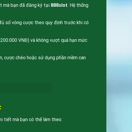
ật mà bạn đã đăng ký tại
888slot
. Hệ thống
đủ số vòng cược theo quy định trước khi có
là 200.000 VNĐ) và không vượt quá hạn mức
ận, cược chéo hoặc sử dụng phần mềm can
c
i tiết mà bạn có thể làm theo: