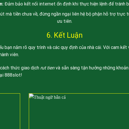
n:
Đảm bảo kết nối internet ổn định khi thực hiện lệnh để tránh bị
t mà tiền chưa về, đừng ngần ngại liên hệ bộ phận hỗ trợ trực 
ưu tiên.
6. Kết Luận
 bạn nắm rõ quy trình và các quy định của nhà cái. Với cam kết 
hành viên.
 cách thức giao dịch
rut tien
và sẵn sàng tận hưởng những khoản 
ại 888slot!