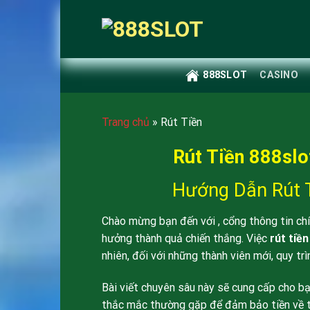
Skip
to
content
888SLOT
CASINO
Trang chủ
»
Rút Tiền
Rút Tiền 888slo
Hướng Dẫn Rút T
Chào mừng bạn đến với
, cổng thông tin ch
hưởng thành quả chiến thắng. Việc
rút tiề
nhiên, đối với những thành viên mới, quy trì
Bài viết chuyên sâu này sẽ cung cấp cho b
thắc mắc thường gặp để đảm bảo tiền về t