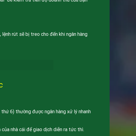
lệnh rút sẽ bị treo cho đến khi ngân hàng
c
n thứ 6) thường được ngân hàng xử lý nhanh
của nhà cái để giao dịch diễn ra tức thì.