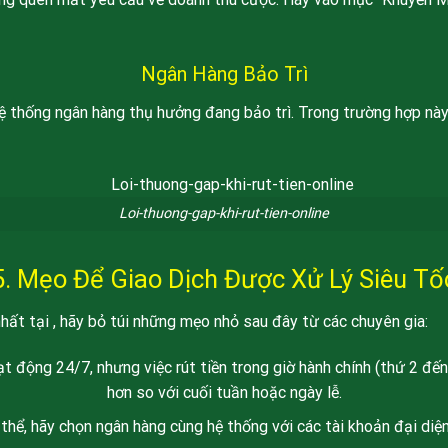
Ngân Hàng Bảo Trì
 thống ngân hàng thụ hưởng đang bảo trì. Trong trường hợp này, 
Loi-thuong-gap-khi-rut-tien-online
5. Mẹo Để Giao Dịch Được Xử Lý Siêu Tố
hất tại
, hãy bỏ túi những mẹo nhỏ sau đây từ các chuyên gia:
 động 24/7, nhưng việc rút tiền trong giờ hành chính (thứ 2 đế
hơn so với cuối tuần hoặc ngày lễ.
thể, hãy chọn ngân hàng cùng hệ thống với các tài khoản đại diện 