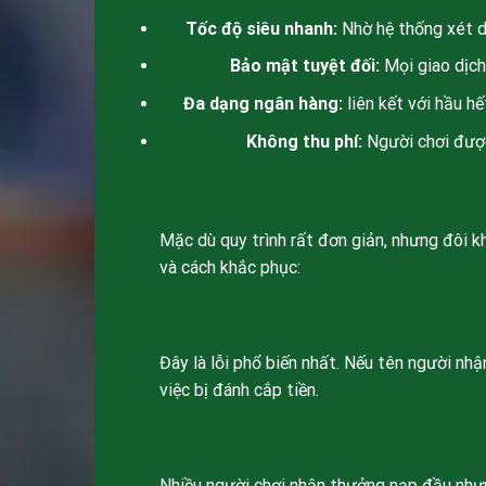
Tốc độ siêu nhanh:
Nhờ hệ thống xét du
Bảo mật tuyệt đối:
Mọi giao dịch
Đa dạng ngân hàng:
liên kết với hầu h
Không thu phí:
Người chơi được
Mặc dù quy trình rất đơn giản, nhưng đôi kh
và cách khắc phục:
Đây là lỗi phổ biến nhất. Nếu tên người nh
việc bị đánh cắp tiền.
Nhiều người chơi nhận thưởng nạp đầu như